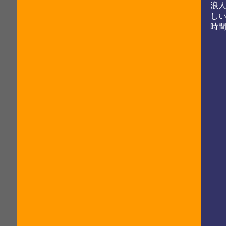
浪
し
時