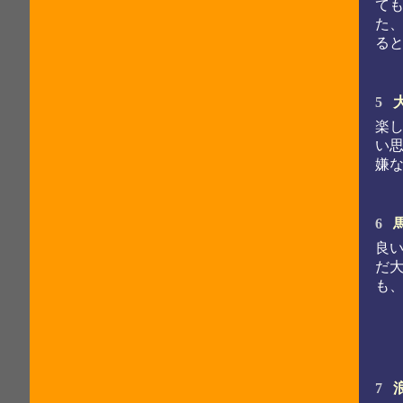
て
た
る
5
楽
い
嫌
6
良
だ
も
7