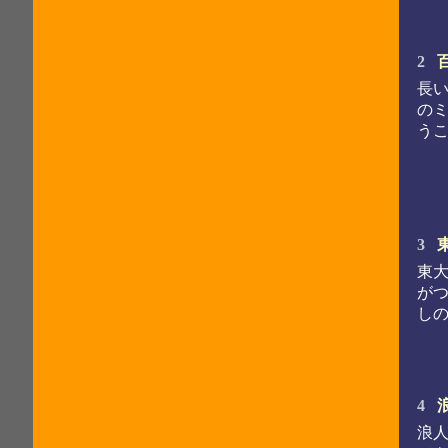
2
長
の
う
3
東
が
し
4
浪