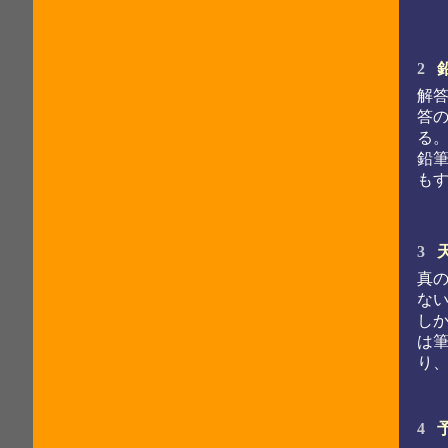
2
解
答
る
鉛
も
3
真
な
し
は
り
4