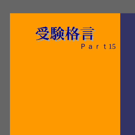
Ｐａｒｔ15