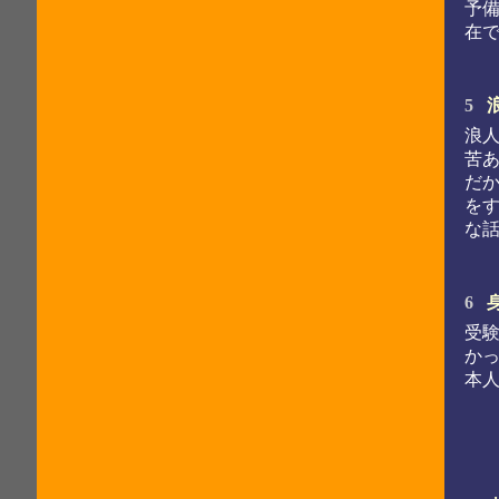
予
在
5
浪
苦
だ
を
な
6
受
か
本