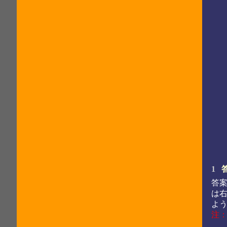
1
答
は
よ
注