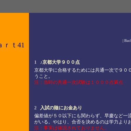
| Bac
ａｒｔ41
1
♪京都大学９００点
京都大学に合格するためには共通一次で９０
うこと。
注：当時の共通一次試験は１０００点満点
2
入試の陰にお金あり
偏差値が５０以下にも関わらず、早慶など一
がいる。やはり、合否を決めるのは学力より
注：事実は確認されておりません。