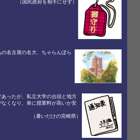
（国民政府を相手にせず）
あの名古屋の名大、ちゃらんぽら
。
であったが、私立大学の台頭と地方
がなくなり、単に授業料が高いか安
（暑いだけの宮崎県）