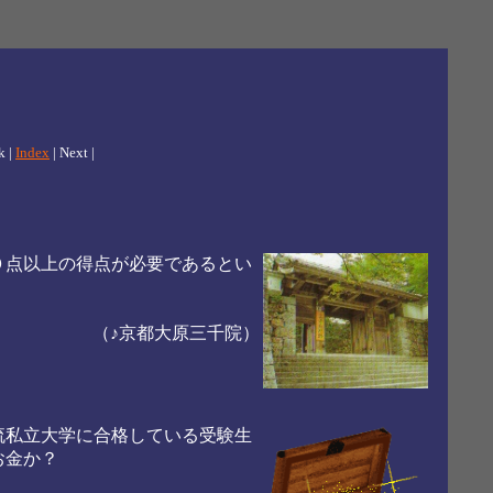
k
|
Index
| Next |
０点以上の得点が必要であるとい
（♪京都大原三千院）
流私立大学に合格している受験生
お金か？