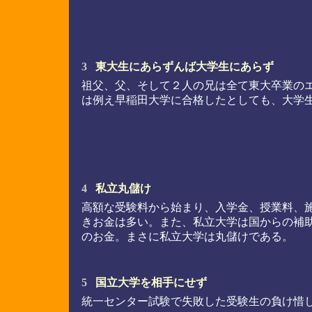
3
東大生にあらずんば大学生にあらず
祖父、父、そして２人の兄は全て東大卒業の
は例え早稲田大学に合格したとしても、大学
4
私立丸儲け
高額な受験料から始まり、入学金、授業料、
きお金は多い。また、私立大学は国からの補
のお金。まさに私立大学は丸儲けである。
5
国立大学を相手にせず
統一センター試験で失敗した受験生の負け惜