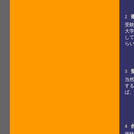
2
受
大
し
ら
3
当
す
ば
4