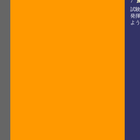
7
試
発
よ