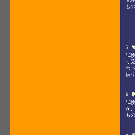
受
も
5
試
り
わ
借
6
試
が
も