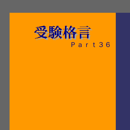
Ｐａｒｔ３６