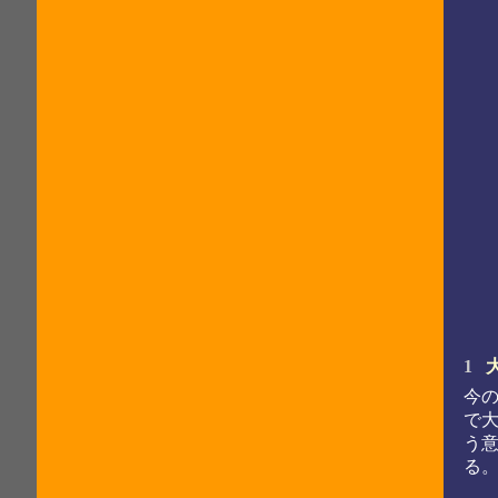
1
今
で
う
る